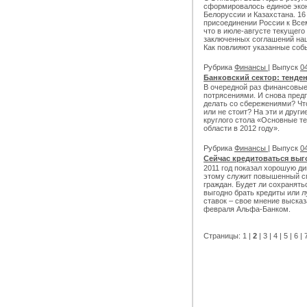
сформировалось единое экон
Белоруссии и Казахстана. 16
присоединении России к Все
что в июле-августе текущег
заключенных соглашений на
Как повлияют указанные собы
Рубрика
Финансы
| Выпуск
04
Банковский сектор: тенде
В очередной раз финансовые
потрясениями. И снова пред
делать со сбережениями? Чт
или не стоит? На эти и друг
круглого стола «Основные т
области в 2012 году».
Рубрика
Финансы
| Выпуск
04
Сейчас кредитоваться выг
2011 год показал хорошую д
этому служит повышенный сп
граждан. Будет ли сохранят
выгодно брать кредиты или л
ставок – свое мнение высказ
февраля Альфа-Банком.
Страницы:
1
|
2
|
3
|
4
|
5
|
6
|