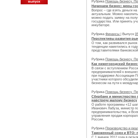
Рубрика
Помощь бизнесу. Пр
Начинаем бизнес: меры г
Вопрос – где взять деньги на
актуальным. Можно накопить
можно подать заявку на пол
государства. Или принять уч
инкубаторе.
Рубрика
Финансы
| Выпуск
05
Перспективы развития рын
О том, как развивался рынок 
тенденции наметились в год
представителями банковско
Рубрика
Помощь бизнесу. Пр
Как нижегородский бизне
В связи с вступлением Росси
предпринимателей к внешнеэ
при поддержке Ассоциации П
участники которого обсудил
бизнесом на пути к междуна
Рубрика
Помощь бизнесу. Пр
Сбербанк и министерство
навстречу малому бизнесу
О работе программы «12 шаг
Иванович Лабуза, министр п
предпринимательства, и Все
управления продаж корпорат
России.
Рубрика
Производство и реа
Таможенный союз и ВТО: 
С 1 января 2012 года в резу