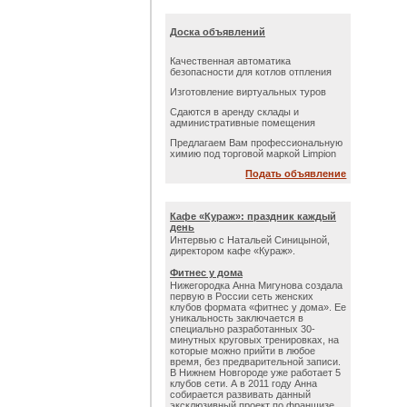
Доска объявлений
Качественная автоматика
безопасности для котлов отпления
Изготовление виртуальных туров
Сдаются в аренду склады и
административные помещения
Предлагаем Вам профессиональную
химию под торговой маркой Limpion
Подать объявление
Кафе «Кураж»: праздник каждый
день
Интервью с Натальей Синицыной,
директором кафе «Кураж».
Фитнес у дома
Нижегородка Анна Мигунова создала
первую в России сеть женских
клубов формата «фитнес у дома». Ее
уникальность заключается в
специально разработанных 30-
минутных круговых тренировках, на
которые можно прийти в любое
время, без предварительной записи.
В Нижнем Новгороде уже работает 5
клубов сети. А в 2011 году Анна
собирается развивать данный
эксклюзивный проект по франшизе.