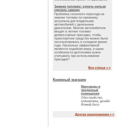
Зимнее топливо: купить нельзя
сделать самому
Проблема сезонного перехода на
зимнее топливо по-прежнему
актуальна для владельцев
автомобилей с дизельным
двигателем. Многие автолюбители
вводят в летнее топливо
депрессорные присадки, чтобы
транспортное средство можно было
эксплуатировать в холодное время
года. Насколько эффективной
является подобная мера, и какие
особенности дизтоплива нужно
учитывать при использовании
присадок?
Все статьи > >
Книжный магазин
Мансарды и
чердачные
помещения
Обустройство,
планировка, дизайн
Йожеф Косо
Другие предложения > >