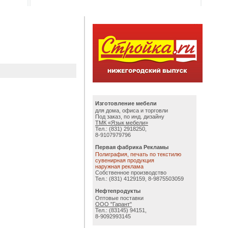
Изготовление мебели
для дома, офиса и торговли
Под заказ, по инд. дизайну
ТМК «Язык мебели»
Тел.: (831) 2918250,
8-9107979796
Первая фабрика Рекламы
Полиграфия, печать по текстилю
сувенирная продукция
наружная реклама
Собственное производство
Тел.: (831) 4129159, 8-9875503059
Нефтепродукты
Оптовые поставки
ООО "Гарант"
Тел.: (83145) 94151,
8-9092993145