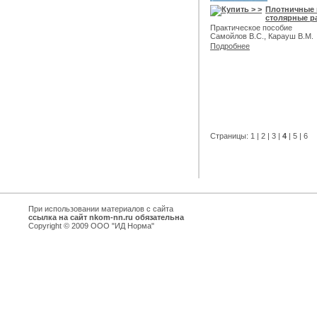
Плотничные 
столярные р
Практическое пособие
Самойлов В.С., Карауш В.М.
Подробнее
Страницы:
1
|
2
|
3
|
4
|
5
|
6
При использовании материалов с сайта
ссылка на сайт nkom-nn.ru обязательна
Copyright © 2009 ООО "ИД Норма"