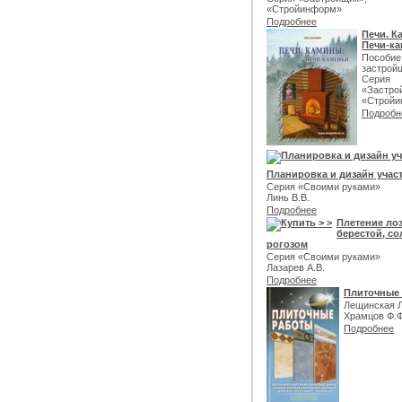
«Стройинформ»
Подробнее
Печи. К
Печи-ка
Пособие
застрой
Серия
«Застро
«Строй
Подробн
Планировка и дизайн учас
Серия «Своими руками»
Линь В.В.
Подробнее
Плетение ло
берестой, со
рогозом
Серия «Своими руками»
Лазарев А.В.
Подробнее
Плиточные
Лещинская Л
Храмцов Ф.
Подробнее