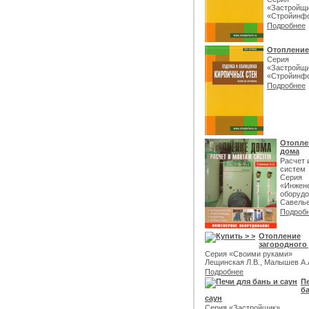
«Застройщи
«Стройинф
Подробнее
Отопление
Серия
«Застройщи
«Стройинф
Подробнее
Отопле
дома
Расчет 
систем
Серия
«Инжен
оборудо
Савелье
Подроб
Отопление
загородного
Серия «Своими руками»
Лещинская Л.В., Малышев А.
Подробнее
П
б
саун
Серия «Застройщик»,