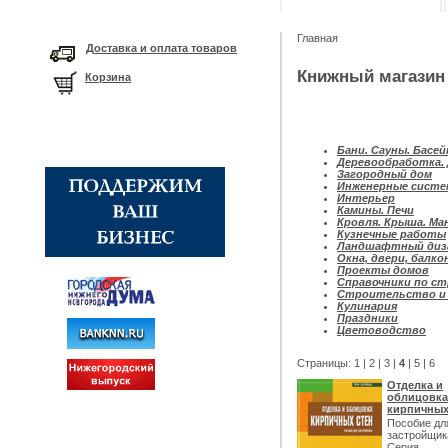
Главная
Доставка и оплата товаров
Книжный магазин
Корзина
Бани. Сауны. Басе
Деревообработка.
Загородный дом
Инженерные сист
Интерьер
Камины. Печи
Кровля. Крыша. Ма
Кузнечные работы
Ландшафтный диз
Окна, двери, балко
Проекты домов
Справочники по с
Строительство и 
Кулинария
Праздники
Цветоводство
Страницы:
1
|
2
|
3
|
4
|
5
|
6
Отделка и
облицовка
кирпичных
Пособие дл
застройщик
Серия