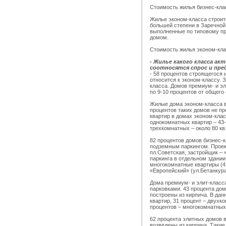
Стоимость жилья бизнес-клас
Жилье эконом-класса строит
большей степени в Заречной 
выполненные по типовому пр
домом.
Стоимость жилья эконом-клас
- Жилье какого класса ак
соотносятся спрос и пр
- 58 процентов строящегося 
относится к эконом-классу.
класса. Домов премиум- и эл
по 9-10 процентов от общего
Жилые дома эконом-класса в
процентов таких домов не пр
квартир в домах эконом-кла
однокомнатных квартир – 43-
трехкомнатных – около 80 кв
82 процентов домов бизнес-к
подземным паркингом. Проек
пл.Советская, застройщик –
паркинга в отдельном здании
многокомнатные квартиры (4 
«Европейский» (ул.Бетанкура
Дома премиум- и элит-класс
парковками. 43 процента до
построены из кирпича. В дан
квартир, 31 процент – двухк
процентов – многокомнатных 
62 процента элитных домов в
возведены из кирпича. Такие