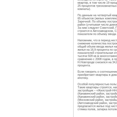
квартир, в том числе 19 про
25 процентов трехкомнатных 
комнаты).
По данным на четвертый квар
65 объектов (жилых комплексо
Заречной. По объему постро
район (учитывая число домо
За ним следуют Советский, 
строится в Автозаводском, 
показатели по объему ввода
Напомним, что в период нес
снижение количества постро
общий объем ввода жилья на
жилья на 16,9 процента по с
показателей строительная от
тысячи 928 кв.м многоэтажног
сравнению с 2008 годом, в 
Н.Новгороде снизился на 34,
процента.
Если говорить о соотношени
приобретают квартиры в дом
ипотеку.
Особой популярностью польз
Такие квартиры строятся, на
застройщик – «Жилстрой-НН»
(Канавинский район, застрой
(Канавинский район, застрой
(Московский район, застрой
(Автозаводский район, заст
предлагается жилье под чист
стяжка полов, затирка потолк