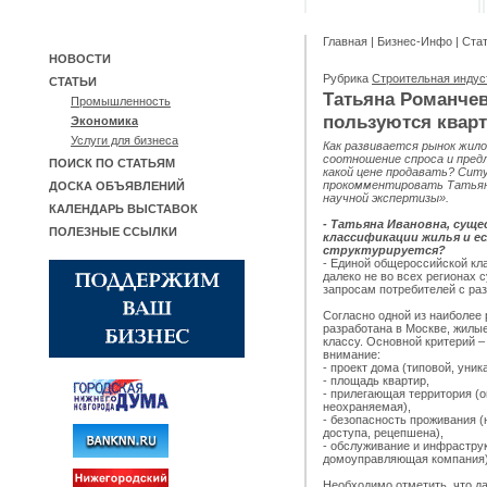
Главная
|
Бизнес-Инфо
|
Ста
НОВОСТИ
Рубрика
Строительная инду
СТАТЬИ
Татьяна Романче
Промышленность
пользуются кварт
Экономика
Услуги для бизнеса
Как развивается рынок жило
соотношение спроса и пред
ПОИСК ПО СТАТЬЯМ
какой цене продавать? Сит
прокомментировать Татьян
ДОСКА ОБЪЯВЛЕНИЙ
научной экспертизы».
КАЛЕНДАРЬ ВЫСТАВОК
- Татьяна Ивановна, суще
ПОЛЕЗНЫЕ ССЫЛКИ
классификации жилья и ес
структурируется?
- Единой общероссийской кл
далеко не во всех регионах
запросам потребителей с ра
Согласно одной из наиболее
разработана в Москве, жилые
классу. Основной критерий 
внимание:
- проект дома (типовой, уни
- площадь квартир,
- прилегающая территория (
неохраняемая),
- безопасность проживания 
доступа, рецепшена),
- обслуживание и инфрастру
домоуправляющая компания)
Необходимо отметить, что д