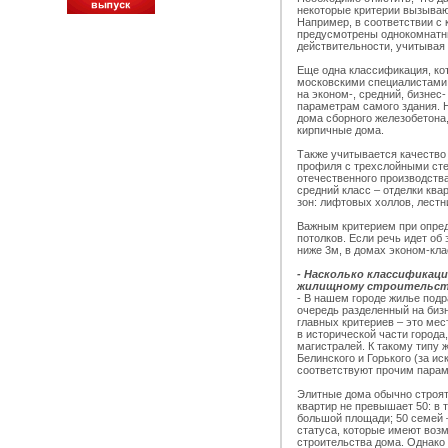
некоторые критерии вызываю
Например, в соответствии с
предусмотрены однокомнатны
действительности, учитывая 
Еще одна классификация, кот
московскими специалистами
на эконом-, средний, бизнес
параметрам самого здания. 
дома сборного железобетона,
кирпичные дома.
Также учитывается качество 
профиля с трехслойными сте
отечественного производства
средний класс – отделки ква
зон: лифтовых холлов, лестн
Важным критерием при опред
потолков. Если речь идет об
ниже 3м, в домах эконом-кла
- Насколько классификаци
жилищному строительств
- В нашем городе жилье подр
очередь разделенный на бизн
главных критериев – это ме
в исторической части города
магистралей. К такому типу
Белинского и Горького (за и
соответствуют прочим парам
Элитные дома обычно строятс
квартир не превышает 50: в
большой площади; 50 семей 
статуса, которые имеют воз
строительства дома. Однако