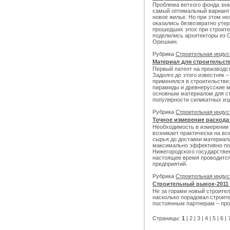
Проблема ветхого фонда зна
самый оптимальный вариант 
новое жилье. Но при этом не
оказались безвозвратно ут
прошедших эпох при строите
поделились архитекторы из 
Орешкин.
Рубрика
Строительная инду
Материал для строительс
Первый патент на производст
Задолго до этого известняк 
применялся в строительстве:
пирамиды и древнерусские м
основным материалом для ст
популярности силикатных из
Рубрика
Строительная инду
Точное измерение расхода
Необходимость в измерении
возникает практически на вс
сырья до доставки материал
максимально эффективно по
Нижегородского государствен
настоящее время проводится
предприятий.
Рубрика
Строительная инду
Строительный рынок-2011 и
Не за горами новый строител
насколько порадовал строит
постоянным партнерам – про
Страницы:
1
|
2
|
3
|
4
|
5
|
6
|