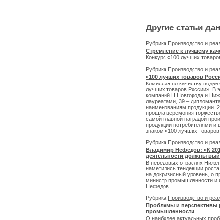
Другие статьи да
Рубрика
Производство и реа
Стремление к лучшему кач
Конкурс «100 лучших товаро
Рубрика
Производство и реа
«100 лучших товаров Росс
Комиссия по качеству подвел
лучших товаров России». В э
компаний Н.Новгорода и Ниже
лауреатами, 39 – дипломанта
наименованиям продукции. 2
прошла церемония торжестве
самой главной наградой прои
продукции потребителями и 
знаком «100 лучших товаров
Рубрика
Производство и реа
Владимир Нефедов: «К 201
деятельности должны вый
В передовых отраслях Нижег
наметились тенденции роста.
на докризисный уровень, о 
министр промышленности и 
Нефедов.
Рубрика
Производство и реа
Проблемы и перспективы 
промышленности
О наиболее актуальных проб