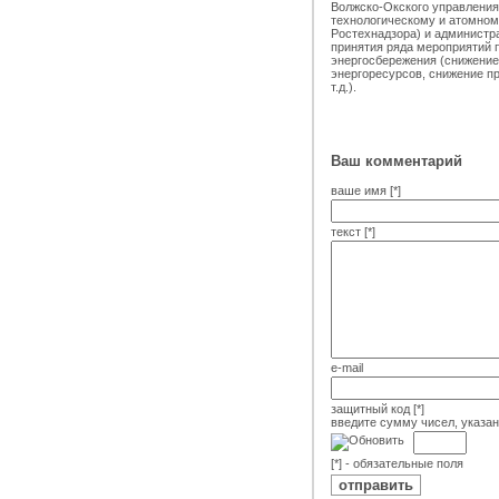
Волжско-Окского управления
технологическому и атомном
Ростехнадзора) и администра
принятия ряда мероприятий 
энергосбережения (снижение
энергоресурсов, снижение пр
т.д.).
Ваш комментарий
ваше имя [*]
текст [*]
e-mail
защитный код [*]
введите сумму чисел, указа
[*] - обязательные поля