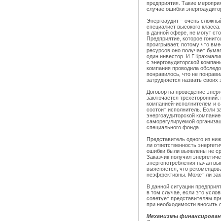
предприятия. Такие мероприя
случае ошибки энергоаудито
Энергоаудит – очень сложны
специалист высокого класса.
в данной сфере, не могут ст
Предприятие, которое гонитс
проигрывает, потому что вме
ресурсов оно получает бумаг
один инвестор. И.Г.Крахмали
с энергоаудиторской компани
компания проводила обследо
понравилось, что не понрави
затрудняется назвать своих 
Договор на проведение энер
заключается трехсторонний:
компанией-исполнителем и с
состоит исполнитель. Если з
энергоаудиторской компанией
саморегулируемой организац
специального фонда.
Представитель одного из ниж
ли ответственность энергети
ошибки были выявлены не ср
Заказчик получил энергетиче
энергопотребления начал вып
выясняется, что рекомендов
неэффективны. Может ли зак
В данной ситуации предприя
в том случае, если это усло
советует представителям пр
при необходимости вносить 
Механизмы финансирован