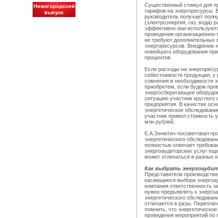
Существенный стимул для пр
тарифов на энергоресурсы. В
руководитель получает полну
(электроэнергия, газ, вода) 
эффективно они используютс
проведения организационно-
не требуют дополнительных 
энергоресурсов. Внедрение 
новейшего оборудования при
процентов.
Если расходы на энергоресу
себестоимости продукции, у
сомнения в необходимости э
приобретем, если будем пров
энергосберегающее оборудо
ситуацию участник круглого 
предприятия. В качестве осно
энергетическое обследование
участник привел стоимость у
млн.рублей.
Е.А.Зенютич посоветовал пр
энергетического обследован
полностью отвечает требова
энергоаудиторских услуг ещ
может отличаться в разных к
Как выбрать энергоауди
Представители производстве
касающиеся выбора энергоау
компания ответственность за
нужно предъявлять к энергоа
энергетического обследован
отличается в разы. Переплач
помнить, что энергетическое
проведения мероприятий по