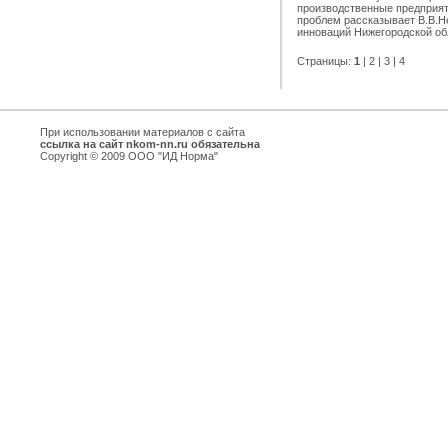
производственные предприят
проблем рассказывает В.В.
инноваций Нижегородской об
Страницы:
1
|
2
|
3
|
4
При использовании материалов с сайта
ссылка на сайт nkom-nn.ru обязательна
Copyright © 2009 ООО "ИД Норма"