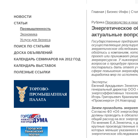
Главная
|
Бизнес-Инфо
|
Ста
НОВОСТИ
Рубрика
Производство и реа
СТАТЬИ
Энергетическое о
Промышленность
актуальные вопр
Экономика
Услуги для бизнеса
Государственные предприят
осуществляющие регулируе
ПОИСК ПО СТАТЬЯМ
энергетическое обследовани
обойтись и компаниям, ко
ДОСКА ОБЪЯВЛЕНИЙ
проект или принимают реше
КАЛЕНДАРЬ СЕМИНАРОВ НА 2012 ГОД
энергоресурсов. У нижегоро
вопросов о процедуре прохо
КАЛЕНДАРЬ ВЫСТАВОК
постарались дать ответ уч
сфере повышения энергоэф
ПОЛЕЗНЫЕ ССЫЛКИ
выработка мер по исполнени
Эксперты:
Евгений Аркадьевич Зенюти
генеральный директор ООО
энергоэффективных технолог
Игорь Григорьевич Крахмали
«Промэнерго» (Н.Новгород)
Зачем проводить энергет
Согласно ФЗ «Об энергосбер
должны проводить в обязате
общий расход на все энергор
По мнению Е.А.Зенютича, к д
крупные производственные п
которых меньше указанного 
энергетическое обследование