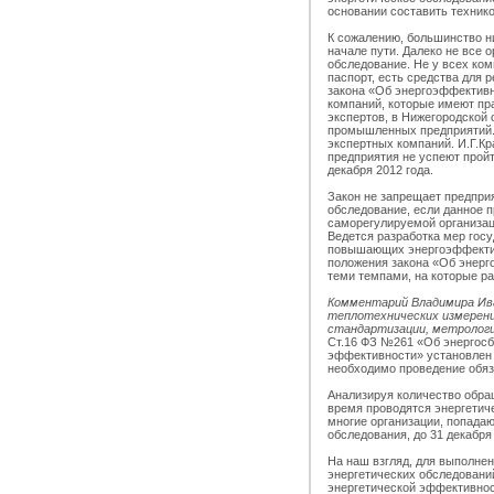
основании составить техник
К сожалению, большинство н
начале пути. Далеко не все 
обследование. Не у всех ком
паспорт, есть средства для 
закона «Об энергоэффективн
компаний, которые имеют пр
экспертов, в Нижегородской 
промышленных предприятий. 
экспертных компаний. И.Г.Кр
предприятия не успеют пройт
декабря 2012 года.
Закон не запрещает предпри
обследование, если данное 
саморегулируемой организаци
Ведется разработка мер гос
повышающих энергоэффектив
положения закона «Об энерг
теми темпами, на которые р
Комментарий Владимира Ива
теплотехнических измерени
стандартизации, метролог
Ст.16 ФЗ №261 «Об энергосб
эффективности» установлен 
необходимо проведение обяз
Анализируя количество обра
время проводятся энергетиче
многие организации, попада
обследования, до 31 декабря 
На наш взгляд, для выполне
энергетических обследовани
энергетической эффективнос