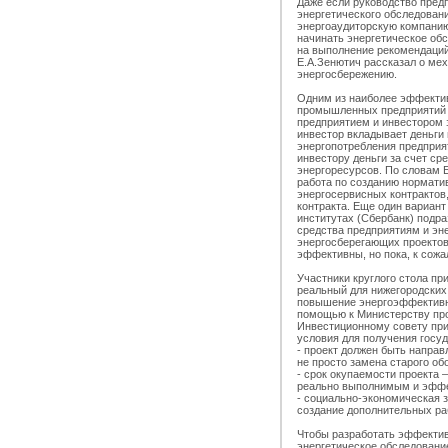
Даже если руководство пред
энергетического обследован
энергоаудиторскую компанию
начинать энергетическое обс
на выполнение рекомендаций
Е.А.Зенютич рассказал о ме
энергосбережению.
Одним из наиболее эффекти
промышленных предприятий 
предприятием и инвестором 
инвестор вкладывает деньги
энергопотребления предприя
инвестору деньги за счет ср
энергоресурсов. По словам 
работа по созданию нормати
энергосервисных контрактов,
контракта. Еще один вариан
институтах (Сбербанк) подр
средства предприятиям и эн
энергосберегающих проекто
эффективны, но пока, к сожа
Участники круглого стола пр
реальный для нижегородских
повышение энергоэффективно
помощью к Министерству пр
Инвестиционному совету при
условия для получения госу
- проект должен быть напра
не просто замена старого об
- срок окупаемости проекта 
реально выполнимым и эфф
- социально-экономическая з
создание дополнительных ра
Чтобы разработать эффектив
энергетическое обследование