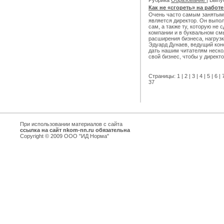
Как не «сгореть» на работ
Очень часто самым занятым
является директор. Он выпол
сам, а также ту, которую не 
компании и в буквальном смы
расширения бизнеса, нагрузк
Эдуард Дунаев, ведущий кон
дать нашим читателям нескол
свой бизнес, чтобы у директ
Страницы:
1
|
2
|
3
|
4
|
5
|
6
|
37
При использовании материалов с сайта
ссылка на сайт nkom-nn.ru обязательна
Copyright © 2009 ООО "ИД Норма"