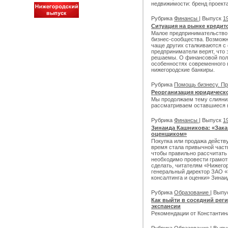
недвижимости: бренд проекта
Рубрика
Финансы
| Выпуск
19
Ситуация на рынке кредит
Малое предпринимательство 
бизнес-сообщества. Возмож
чаще других сталкиваются с
предприниматели верят, что
решаемы. О финансовой поли
особенностях современного 
нижегородские банкиры.
Рубрика
Помощь бизнесу. Пр
Реорганизация юридическо
Мы продолжаем тему слияния
рассматриваем оставшиеся 
Рубрика
Финансы
| Выпуск
19
Зинаида Кашникова: «Зака
оценщиком»
Покупка или продажа действ
время стала привычной часть
чтобы правильно рассчитать
необходимо провести грамотн
сделать, читателям «Нижего
генеральный директор ЗАО 
консалтинга и оценки» Зинаи
Рубрика
Образование
| Вып
Как выйти в соседний рег
экспансии
Рекомендации от Константин
Рубрика
Образование
| Вып