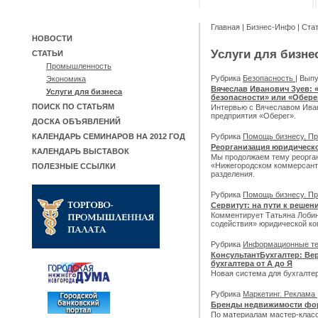
Главная
|
Бизнес-Инфо
|
Ста
НОВОСТИ
Услуги для бизне
СТАТЬИ
Промышленность
Рубрика
Безопасность
| Вып
Экономика
Вячеслав Иванович Зуев: 
Услуги для бизнеса
безопасности» или «Обере
ПОИСК ПО СТАТЬЯМ
Интервью с Вячеславом Ива
предприятия «Оберег».
ДОСКА ОБЪЯВЛЕНИЙ
Рубрика
Помощь бизнесу. Пр
КАЛЕНДАРЬ СЕМИНАРОВ НА 2012 ГОД
Реорганизация юридическо
КАЛЕНДАРЬ ВЫСТАВОК
Мы продолжаем тему реорган
«Нижегородском коммерсанте
ПОЛЕЗНЫЕ ССЫЛКИ
разделения.
Рубрика
Помощь бизнесу. Пр
Сервитут: на пути к реше
Комментирует Татьяна Лобин
содействия» юридической ко
Рубрика
Информационные т
КонсультантБухгалтер: Ве
бухгалтера от А до Я
Новая система для бухгалте
Рубрика
Маркетинг. Реклама
Бренды недвижимости фор
По материалам мастер-класс