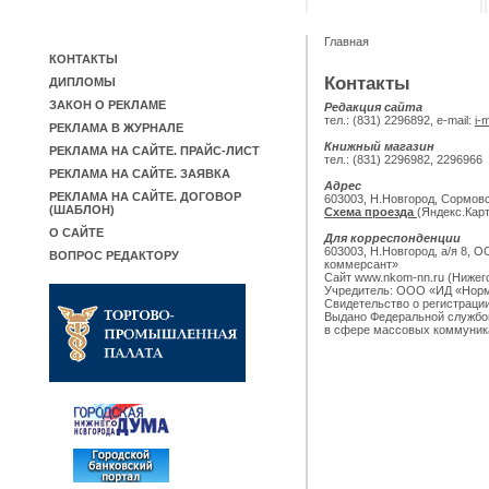
Главная
КОНТАКТЫ
Контакты
ДИПЛОМЫ
ЗАКОН О РЕКЛАМЕ
Редакция сайта
тел.: (831) 2296892, e-mail:
i-
РЕКЛАМА В ЖУРНАЛЕ
Книжный магазин
РЕКЛАМА НА САЙТЕ. ПРАЙС-ЛИСТ
тел.: (831) 2296982, 2296966
РЕКЛАМА НА САЙТЕ. ЗАЯВКА
Адрес
РЕКЛАМА НА САЙТЕ. ДОГОВОР
603003, Н.Новгород, Сормовс
(ШАБЛОН)
Схема проезда
(Яндекс.Кар
О САЙТЕ
Для корреспонденции
603003, Н.Новгород, а/я 8,
ВОПРОС РЕДАКТОРУ
коммерсант»
Сайт www.nkom-nn.ru (Нижег
Учредитель: ООО «ИД «Норм
Свидетельство о регистраци
Выдано Федеральной службой
в сфере массовых коммуника