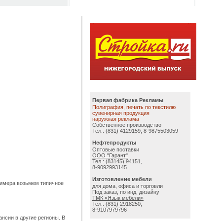
Первая фабрика Рекламы
Полиграфия, печать по текстилю
сувенирная продукция
наружная реклама
Собственное производство
Тел.: (831) 4129159, 8-9875503059
Нефтепродукты
Оптовые поставки
ООО "Гарант"
Тел.: (83145) 94151,
8-9092993145
Изготовление мебели
примера возьмем типичное
для дома, офиса и торговли
Под заказ, по инд. дизайну
ТМК «Язык мебели»
Тел.: (831) 2918250,
8-9107979796
ансии в другие регионы. В