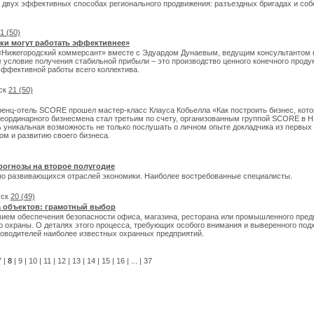
 двух эффективных способах регионального продвижения: разъездных бригадах и со
1 (50)
ки могут работать эффективнее»
«Нижегородский коммерсант» вместе с Эдуардом Дунаевым, ведущим консультантом 
е условие получения стабильной прибыли – это производство ценного конечного проду
эффективной работы всего коллектива.
уск
21 (50)
ренц-отель SCORE прошел мастер-класс Клауса Кобьелла «Как построить бизнес, кот
 неординарного бизнесмена стал третьим по счету, организованным группой SCORE в Н
 уникальная возможность не только послушать о личном опыте докладчика из первых у
ом и развитию своего бизнеса.
прогнозы на второе полугодие
вно развивающихся отраслей экономики. Наиболее востребованные специалисты.
уск
20 (49)
 объектов: грамотный выбор
овием обеспечения безопасности офиса, магазина, ресторана или промышленного пред
о охраны. О деталях этого процесса, требующих особого внимания и выверенного под
оводителей наиболее известных охранных предприятий.
7
|
8
|
9
|
10
|
11
|
12
|
13
|
14
|
15
|
16
|
...
|
37