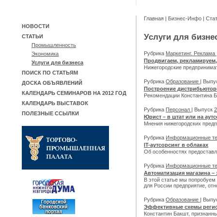
Главная
|
Бизнес-Инфо
|
Ста
НОВОСТИ
Услуги для бизне
СТАТЬИ
Промышленность
Рубрика
Маркетинг. Реклама
Экономика
Продвигаем, рекламируем
Услуги для бизнеса
Нижегородские предпринимат
ПОИСК ПО СТАТЬЯМ
Рубрика
Образование
| Вып
ДОСКА ОБЪЯВЛЕНИЙ
Построение дистрибьютор
КАЛЕНДАРЬ СЕМИНАРОВ НА 2012 ГОД
Рекомендации Константина Б
КАЛЕНДАРЬ ВЫСТАВОК
Рубрика
Персонал
| Выпуск
2
ПОЛЕЗНЫЕ ССЫЛКИ
Юрист – в штат или на аут
Мнения нижегородских пред
Рубрика
Информационные т
IT-аутсорсинг в облаках
Об особенностях предоставл
Рубрика
Информационные т
Автоматизация магазина – 
В этой статье мы попробуем 
для России предприятие, от
Рубрика
Образование
| Вып
Эффективные схемы регио
Константин Бакшт, признанны