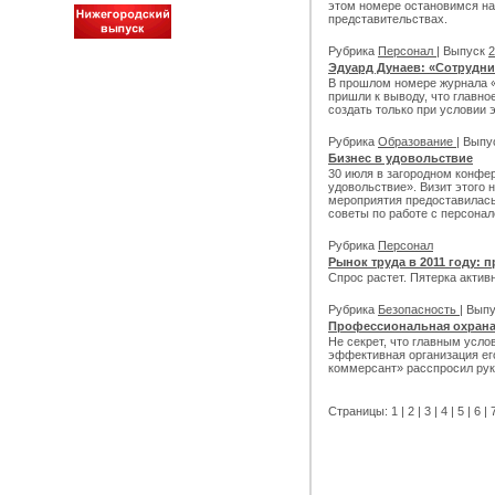
этом номере остановимся на
представительствах.
Рубрика
Персонал
| Выпуск
2
Эдуард Дунаев: «Сотрудни
В прошлом номере журнала 
пришли к выводу, что главно
создать только при условии 
Рубрика
Образование
| Вып
Бизнес в удовольствие
30 июля в загородном конфе
удовольствие». Визит этого
мероприятия предоставилась
советы по работе с персонал
Рубрика
Персонал
Рынок труда в 2011 году: 
Спрос растет. Пятерка акти
Рубрика
Безопасность
| Вып
Профессиональная охрана
Не секрет, что главным усл
эффективная организация ег
коммерсант» расспросил рук
Страницы:
1
|
2
|
3
|
4
|
5
|
6
|