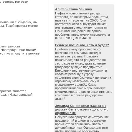
бственных торговых
Альтернатива бензину
Нефть – исчерпаемый ресурс,
которого, по некоторым подсчетам,
нам хватит еще лет на 20-30. Это
компании «Вайдвей», мы
обстоятельство вынуждает искать
кта. Такой продукт можно
альтернативу нефтяным топливам.
Оригинальное решение данной
проблемы предложили специалисты
ФГУП РФЯЦ-ВНИИАЭФ.
Рейдерство: было, есть и будет?
орый приносит
Проблема недобросовестного
.Новгороде. Участникам
поглощения компании сегодня
ст, но и получить ценные
весьма актуальна. Практика
показывает, что от рейдерства не
застрахован никто, даже крупные
градообразующие предприятия.
Внешние и внутренние конфликты
создают реальную угрозу
существования бизнеса и приводят к
огромному материальному и
моральному ущербу. Какие
профилактические меры помогут
приятия является
минимизировать риски и как отстоять
хода, «Нижегородский
компанию в случае рейдерской
атаки?
Зинаида Кашникова: «Заказчик
должен быть открыт к диалогу с
оценщиком»
Покупка или продажа действующих
предприятий и фирм в последнее
время стала привычной частью
деловой практики. Однако для того
чтобы правильно рассчитать