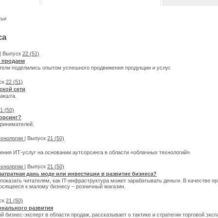
тьи
са
| Выпуск
22 (51)
, продаем
ели поделились опытом успешного продвижения продукции и услуг.
уск
22 (51)
ской сети
акшта.
1 (50)
сорсинг?
принимателей.
ехнологии
| Выпуск
21 (50)
ения ИТ-услуг на основании аутсорсинга в области «облачных технологий».
ехнологии
| Выпуск
21 (50)
затратная дань моде или инвестиции в развитие бизнеса?
показать читателям, как IT-инфраструктура может зарабатывать деньги. В качестве 
носящееся к малому бизнесу – розничный магазин.
уск
21 (50)
нального развития
й бизнес-эксперт в области продаж, рассказывает о тактике и стратегии торговой эксп