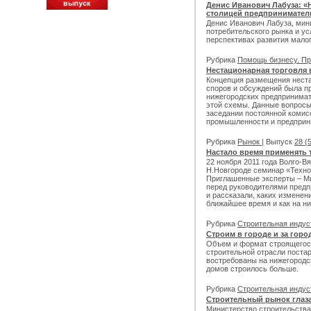
Денис Иванович Лабуза: «
столицей предпринимател
Денис Иванович Лабуза, мин
потребительского рынка и ус
перспективах развития малог
Рубрика
Помощь бизнесу. Пр
Нестационарная торговля 
Концепция размещения неста
споров и обсуждений была пр
нижегородских предпринимат
этой схемы. Данные вопросы
заседании постоянной комис
промышленности и предприн
Рубрика
Рынок
| Выпуск
28 (
Настало время применять
22 ноября 2011 года Волго-В
Н.Новгороде семинар «Техно
Приглашенные эксперты – Ми
перед руководителями предп
и рассказали, каких изменен
ближайшее время и как на н
Рубрика
Строительная инду
Строим в городе и за горо
Объем и формат строящегося
строительной отрасли постар
востребованы на нижегородс
домов строилось больше.
Рубрика
Строительная инду
Строительный рынок глаз
Министерство строительства