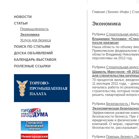
Главная
|
Бизнес-Инфо
|
Ста
НОВОСТИ
Экономика
СТАТЬИ
Промышленность
Рубрика
Строительная инду
Экономика
Владимир Челомин: «Строи
Услуги для бизнеса
после кризиса»
ПОИСК ПО СТАТЬЯМ
Наша область по объему вво
Приволжском федеральном ок
ДОСКА ОБЪЯВЛЕНИЙ
области Владимир Николаеви
перспективы на 2012 год.
КАЛЕНДАРЬ ВЫСТАВОК
ПОЛЕЗНЫЕ ССЫЛКИ
Рубрика
Строительная инду
Шамиль Мансуров: «В 201
для строительства крупны
70 процентов жилья, введенн
11 месяцев 2011 года, – дом
началась работа по реализа
строительства, которые поз
решить «квартирный вопрос»
Рубрика
Безопасность
| Вып
Экономическая безопаснос
Эффективное развитие комп
безопасности бизнеса. При э
юридическим и физическим л
компаний. О мерах, гаранти
безопасности, рассказывает 
Рубрика
Помощь бизнесу. Пр