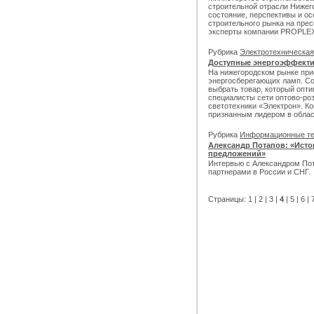
строительной отрасли Нижего
состояние, перспективы и о
строительного рынка на пре
эксперты компании PROPLEX
Рубрика
Электротехническа
Доступные энергоэффекти
На нижегородском рынке при
энергосберегающих ламп. Со
выбрать товар, который опти
специалисты сети оптово-ро
светотехники «Электрон». Ко
признанным лидером в облас
Рубрика
Информационные т
Александр Потапов: «Исто
предложений»
Интервью с Александром Пот
партнерами в России и СНГ.
Страницы:
1
|
2
|
3
|
4
|
5
|
6
|