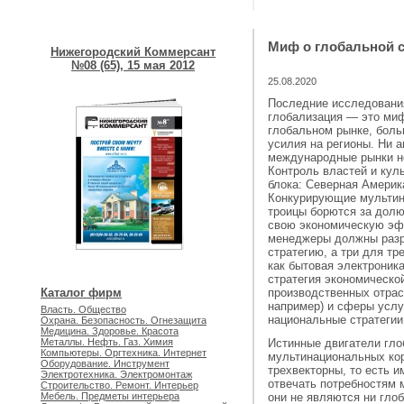
Миф о глобальной с
Нижегородский Коммерсант
№08 (65), 15 мая 2012
25.08.2020
Последние исследования
глобализация — это миф
глобальном рынке, боль
усилия на регионы. Ни а
международные рынки н
Контроль властей и кул
блока: Северная Америк
Конкурирующие мультин
троицы борются за долю
свою экономическую эф
менеджеры должны разр
стратегию, а три для тр
как бытовая электроник
стратегия экономическо
Каталог фирм
производственных отрас
например) и сферы услу
Власть. Общество
национальные стратегии
Охрана. Безопасность. Огнезащита
Медицина. Здоровье. Красота
Истинные двигатели гл
Металлы. Нефть. Газ. Химия
Компьютеры. Оргтехника. Интернет
мультинациональных кор
Оборудование. Инструмент
трехвекторны, то есть 
Электротехника. Электромонтаж
отвечать потребностям 
Строительство. Ремонт. Интерьер
они не являются ни гло
Мебель. Предметы интерьера