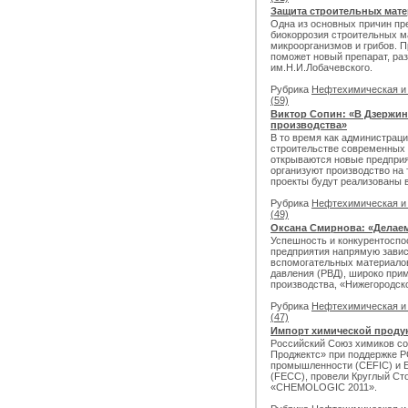
Защита строительных мате
Одна из основных причин пр
биокоррозия строительных м
микроорганизмов и грибов. 
поможет новый препарат, р
им.Н.И.Лобачевского.
Рубрика
Нефтехимическая и
(59)
Виктор Сопин: «В Дзержин
производства»
В то время как администрац
строительстве современных 
открываются новые предприя
организуют производство на 
проекты будут реализованы 
Рубрика
Нефтехимическая и
(49)
Оксана Смирнова: «Делаем
Успешность и конкурентоспо
предприятия напрямую завис
вспомогательных материалов
давления (РВД), широко пр
производства, «Нижегородск
Рубрика
Нефтехимическая и
(47)
Импорт химической проду
Российский Союз химиков с
Проджектс» при поддержке Р
промышленности (CEFIC) и 
(FECC), провели Круглый Ст
«CHEMOLOGIC 2011».