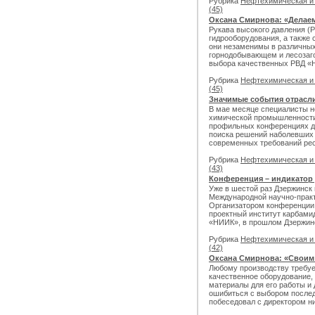
Рубрика
Нефтехимическая и
(45)
Оксана Смирнова: «Делаем
Рукава высокого давления (
гидрооборудования, а также 
они незаменимы в различных 
горнодобывающем и лесозаго
выбора качественных РВД «Н
Рубрика
Нефтехимическая и
(45)
Значимые события отрасл
В мае месяце специалисты 
химической промышленности
профильных конференциях д
поиска решений наболевших 
современных требований ре
Рубрика
Нефтехимическая и
(43)
Конференция – индикатор 
Уже в шестой раз Дзержинск
Международной научно-практ
Организатором конференции
проектный институт карбамид
«НИИК», в прошлом Дзержинс
Рубрика
Нефтехимическая и
(42)
Оксана Смирнова: «Своим
Любому производству требуе
качественное оборудование,
материалы для его работы и 
ошибиться с выбором после
побеседовал с директором ни