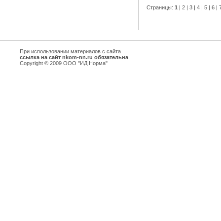
Страницы:
1
|
2
|
3
|
4
|
5
|
6
|
При использовании материалов с сайта
ссылка на сайт nkom-nn.ru обязательна
Copyright © 2009 ООО "ИД Норма"