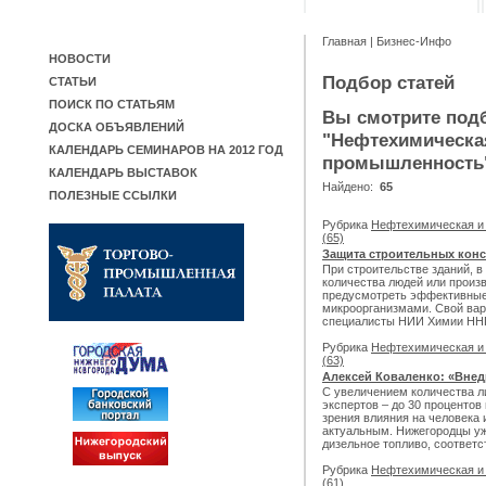
Главная
|
Бизнес-Инфо
НОВОСТИ
Подбор статей
СТАТЬИ
ПОИСК ПО СТАТЬЯМ
Вы смотрите подб
ДОСКА ОБЪЯВЛЕНИЙ
"Нефтехимическа
КАЛЕНДАРЬ СЕМИНАРОВ НА 2012 ГОД
промышленность
КАЛЕНДАРЬ ВЫСТАВОК
Найдено:
65
ПОЛЕЗНЫЕ ССЫЛКИ
Рубрика
Нефтехимическая и
(65)
Защита строительных конс
При строительстве зданий, 
количества людей или произ
предусмотреть эффективные
микроорганизмами. Свой ва
специалисты НИИ Химии ННГ
Рубрика
Нефтехимическая и
(63)
Алексей Коваленко: «Внед
С увеличением количества л
экспертов – до 30 процентов 
зрения влияния на человека
актуальным. Нижегородцы уж
дизельное топливо, соответс
Рубрика
Нефтехимическая и
(61)