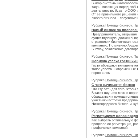
Выбор системы налогообложе
задач, встающих перед люб
деятельности, будь то ООО 
От ее правильного решения 
любого бизнеса – получение
Рубрика
Помощь бизнесу. Пр
Новый бизнес по провере
Предприниматель, открывая
существующую, должен выбра
стратегию и бизнес-план, с
кампанию. По мнению Андрея
Subway, заключение договора
Рубрика
Помощь бизнесу. Пр
Формула успеха гостиничн
Гости обращают внимание н
залог успеха. Современные 
персоналом.
Рубрика
Помощь бизнесу. Пр
С чего начинается бизнес
Что сделать для того, чтобы
В каких случаях можно спра
обращаться к помощи специа
участники встречи предприн
Нижегородского бизнес-инкуб
Рубрика
Помощь бизнесу. Пр
Регистрируем новое пред
Как выбрать оптимальную фо
процессе ее регистрации, р
профильных компаний.
Рубрика
Помощь бизнесу. Пр