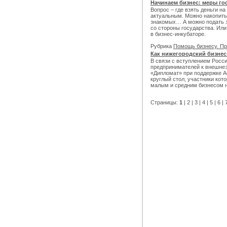
Начинаем бизнес: меры г
Вопрос – где взять деньги на
актуальным. Можно накопить
знакомых… А можно подать з
со стороны государства. Или
в бизнес-инкубаторе.
Рубрика
Помощь бизнесу. Пр
Как нижегородский бизне
В связи с вступлением Росси
предпринимателей к внешнеэ
«Дипломат» при поддержке 
круглый стол, участники кот
малым и средним бизнесом на
Страницы:
1
|
2
|
3
|
4
|
5
|
6
|