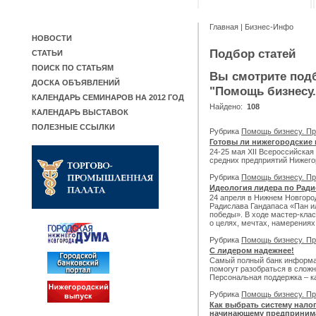
Главная
|
Бизнес-Инфо
НОВОСТИ
Подбор статей
СТАТЬИ
ПОИСК ПО СТАТЬЯМ
Вы смотрите подб
ДОСКА ОБЪЯВЛЕНИЙ
"Помощь бизнесу.
КАЛЕНДАРЬ СЕМИНАРОВ НА 2012 ГОД
Найдено:
108
КАЛЕНДАРЬ ВЫСТАВОК
ПОЛЕЗНЫЕ ССЫЛКИ
Рубрика
Помощь бизнесу. Пр
Готовы ли нижегородские 
24-25 мая XII Всероссийска
средних предприятий Нижего
Рубрика
Помощь бизнесу. Пр
Идеология лидера по Ради
24 апреля в Нижнем Новгоро
Радислава Гандапаса «Пан и
победы». В ходе мастер-клас
о целях, мечтах, намерениях
Рубрика
Помощь бизнесу. Пр
С лидером надежнее!
Самый полный банк информа
помогут разобраться в сложн
Персональная поддержка – к
Рубрика
Помощь бизнесу. Пр
Как выбрать систему нал
начинающему предприним